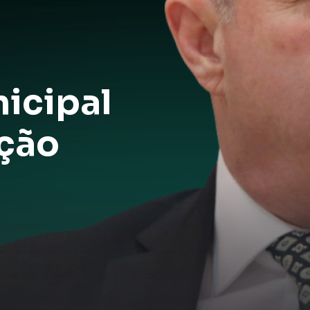
icipal
ção